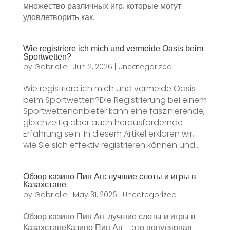
множество различных игр, которые могут
удовлетворить как...
Wie registriere ich mich und vermeide Oasis beim
Sportwetten?
by
Gabrielle
|
Jun 2, 2026
|
Uncategorized
Wie registriere ich mich und vermeide Oasis
beim Sportwetten?Die Registrierung bei einem
Sportwettenanbieter kann eine faszinierende,
gleichzeitig aber auch herausfordernde
Erfahrung sein. In diesem Artikel erklären wir,
wie Sie sich effektiv registrieren können und...
Обзор казино Пин Ап: лучшие слоты и игры в
Казахстане
by
Gabrielle
|
May 31, 2026
|
Uncategorized
Обзор казино Пин Ап: лучшие слоты и игры в
КазахстанеКазино Пин Ап – это популярная