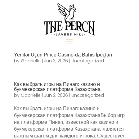
Kasyno Mostbet online: ciekawe promocje na gry
stołowe i kasynowe
by
Gabrielle
|
Jun 4, 2026
|
Uncategorized
Yenilər Üçün Pinco Casino-da Bahis İpuçları
by
Gabrielle
|
Jun 3, 2026
|
Uncategorized
Как выбрать игры на Пинап: казино и
букмекерская платформа Казахстана
by
Gabrielle
|
Jun 2, 2026
|
Uncategorized
Как выбрать игры на Пинап: казино и
букмекерская платформа КазахстанаВыбор игр
на платформе Пинап, известной как казино и
букмекерская платформа Казахстана, является
важным шагом для каждого игрока. Существует